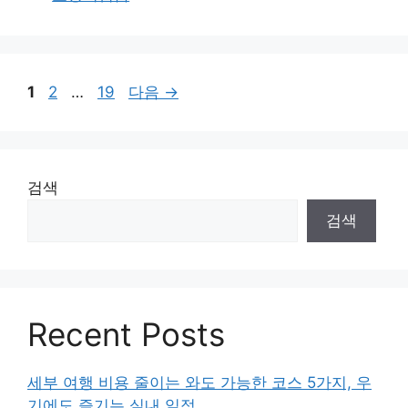
테
고
리
페
페
페
1
2
…
19
다음
→
이
이
이
지
지
지
검색
검색
Recent Posts
세부 여행 비용 줄이는 와도 가능한 코스 5가지, 우
기에도 즐기는 실내 일정