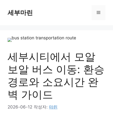
컨
텐
세부마린
메
츠
로
뉴
건
너
뛰
기
세부시티에서 모알
보알 버스 이동: 환승
경로와 소요시간 완
벽 가이드
2026-06-12
작성자:
마린