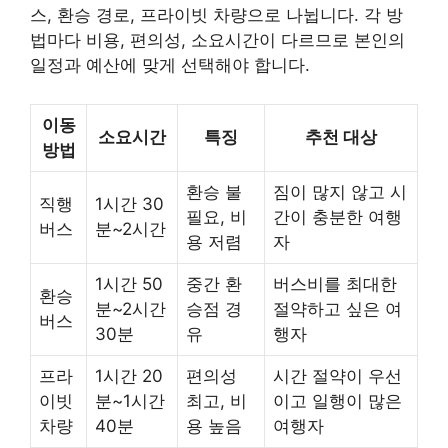
스, 환승 경로, 프라이빗 차량으로 나뉩니다. 각 방
법마다 비용, 편의성, 소요시간이 다르므로 본인의
일정과 예산에 맞게 선택해야 합니다.
이동
소요시간
특징
추천 대상
방법
환승 불
짐이 많지 않고 시
직행
1시간 30
필요, 비
간이 충분한 여행
버스
분~2시간
용 저렴
자
1시간 50
중간 환
버스비를 최대한
환승
분~2시간
승점 경
절약하고 싶은 여
버스
30분
유
행자
프라
1시간 20
편의성
시간 절약이 우선
이빗
분~1시간
최고, 비
이고 일행이 많은
차량
40분
용 높음
여행자