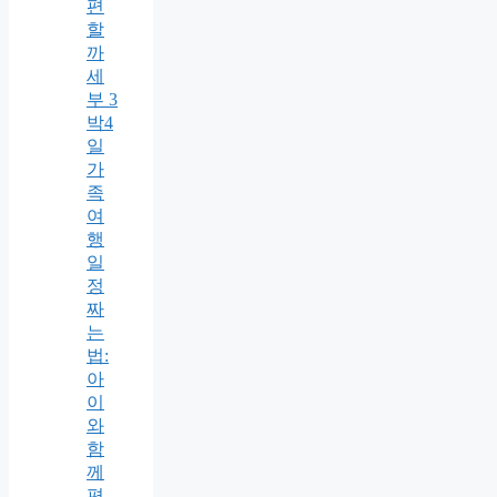
편
할
까
세
부 3
박4
일
가
족
여
행
일
정
짜
는
법:
아
이
와
함
께
편