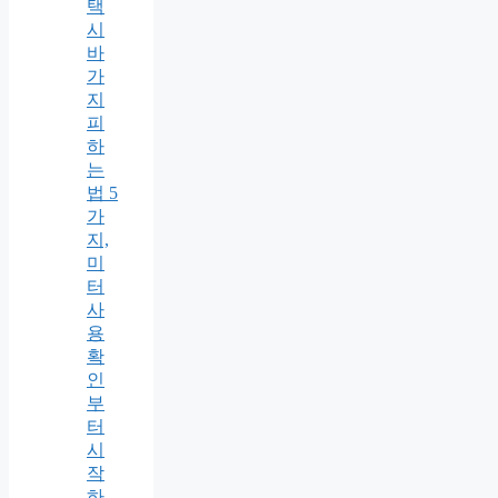
택
시
바
가
지
피
하
는
법 5
가
지,
미
터
사
용
확
인
부
터
시
작
하