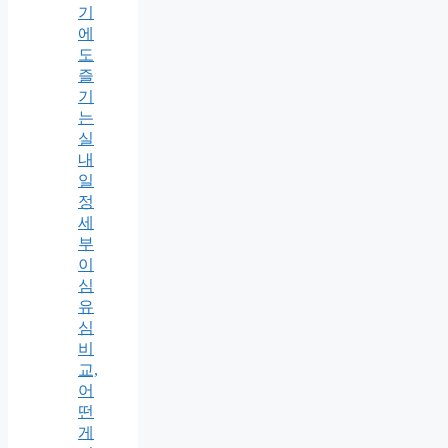
기
에
도
즐
기
는
실
내
일
정
세
부
이
심
유
심
비
교,
어
떤
게