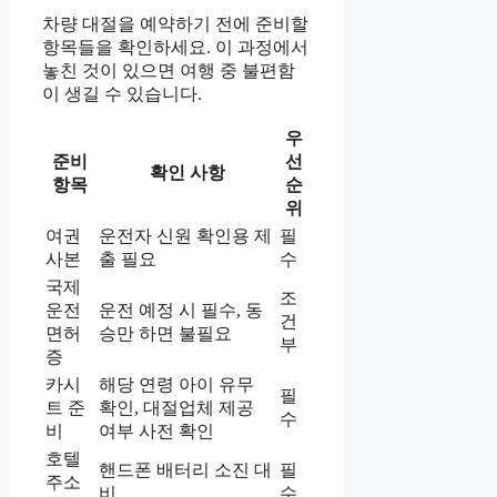
차량 대절을 예약하기 전에 준비할
항목들을 확인하세요. 이 과정에서
놓친 것이 있으면 여행 중 불편함
이 생길 수 있습니다.
우
준비
선
확인 사항
항목
순
위
여권
운전자 신원 확인용 제
필
사본
출 필요
수
국제
조
운전
운전 예정 시 필수, 동
건
면허
승만 하면 불필요
부
증
카시
해당 연령 아이 유무
필
트 준
확인, 대절업체 제공
수
비
여부 사전 확인
호텔
핸드폰 배터리 소진 대
필
주소
비
수