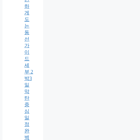
하
게
도
는
동
선
가
이
드
세
부 2
박3
일
막
탄
중
심
일
정
완
벽