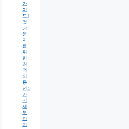
가
이
드 |
첫
방
문
자
를
위
한
최
적
의
동
선 5
가
지
세
부
현
지