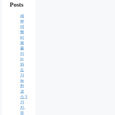
Posts
세
부
여
행
비
용
줄
이
는
와
도
가
능
한
코
스 5
가
지,
우